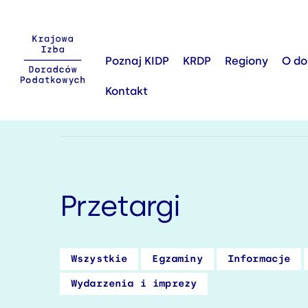
Poznaj KIDP
KRDP
Regiony
O do
Kontakt
KIDP
Aktualności
Przetargi
Przetargi
Wszystkie
Egzaminy
Informacje
Wydarzenia i imprezy