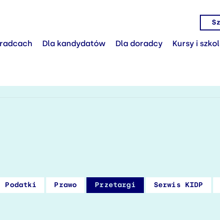
S
radcach
Dla kandydatów
Dla doradcy
Kursy i szko
Podatki
Prawo
Przetargi
Serwis KIDP